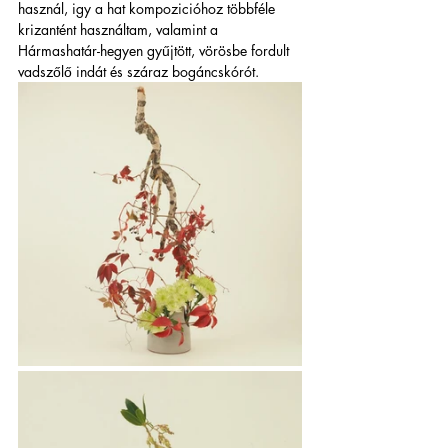
használ, igy a hat kompozicióhoz többféle 
krizantént használtam, valamint a 
Hármashatár-hegyen gyűjtött, vörösbe fordult 
vadszőlő indát és száraz bogáncskórót.