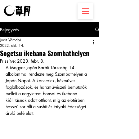
Bejegyzés
Judit Várhelyi
2022. okt. 14.
Sogetsu ikebana Szombathelyen
Frissítve:
2023. febr. 8.
A Magyar-Japán Baráti Társaság 14. 
alkalommal rendezte meg Szombathelyen a 
Japán Napot. A koncertek, kézműves 
foglalkozások, és harcművészeti bemutatók 
mellett a nagyterem bonsai és ikebana 
kiállitásnak adott otthont, mig az előtérben 
hosszú sor állt a sushit és taiyaki édességet 
áruló büfé előtt.