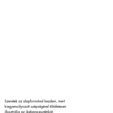
Szeretek az alapformával kezdeni, mert 
kiegyensúlyozott szépségével tökéletesen 
illusztrálja az ikebana-esztétikát.  