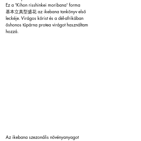
Ez a 'Kihon risshinkei moribana' forma
基本立真型盛花 az ikebana tankönyv első 
leckéje. Virágos kőrist és a dél-afrikában 
őshonos tűpárna protea virágot használtam 
hozzá.
Az ikebana szezonális növényanyagot 