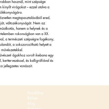
krabban használ, mint szépsége
 kinyílt virágokat – ezzel utalva a
múlékonyságára.
özvetlen megtapasztalásából ered,
iáját, változékonyságát. Nem az
műalkotás, hanem a helynek és a
 értelemben rokonságban van a XX.
val, a természeti szépségre fogékony,
ulandót, a sokszorosítható helyett a
tó művészetekkel.
észeti ágakhoz sorolt ikebana egy
, kerttervezéssel, és kalligráfiával és
a jellegzetes vonásait.
Kezdőlap
Rólam
Blog
Ikebana