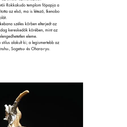
iotói Rokkakudo templom főpapja a
otta az első, ma is létező, Ikenobo
lát.
kebana széles körben elterjedt az
zdag kereskedők körében, mint az
elengedhetetlen eleme.
tilus alakult ki; a legismertebb az
Enshu-, Sogetsu- és Ohara-ryu.