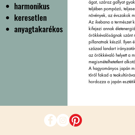
ágat, száraz gallyat gya
harmonikus
teljében pompázó, teljesen
keresetlen
növények, az évszakok 
Az ikebana a természet k
anyagtakarékos
kifejezi annak életenerg
örökkévalóságnak szánt 
pillanatnak készül. Ilyen
század landart irányzatá
az örökkévaló helyett a m
megismételhetetlent alko
A hagyományos japán műv
tőről fakad a teakultúrával
hordozza a japán esztétik