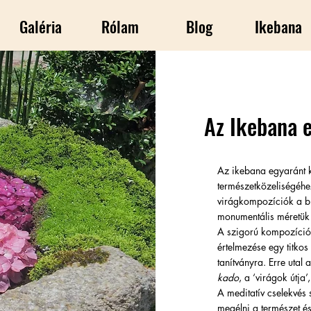
Galéria
Rólam
Blog
Ikebana
Az Ikebana 
Az ikebana egyaránt kö
természetközeliségéh
virágkompozíciók a bud
monumentális méretük 
A szigorú kompozíció
értelmezése egy titkos 
tanítványra. Erre uta
kado
, a ‘virágok útja
A meditatív cselekvés 
megélni a természet é