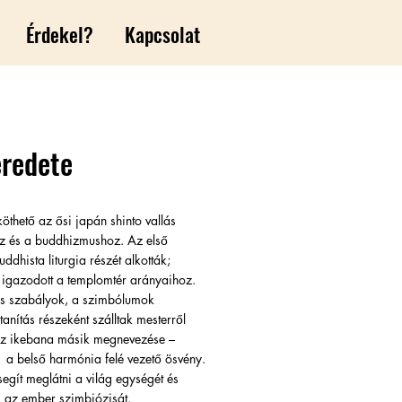
Érdekel?
Kapcsolat
eredete
thető az ősi japán shinto vallás
ez és a buddhizmushoz. Az első
dhista liturgia részét alkották;
igazodott a templomtér arányaihoz.
s szabályok, a szimbólumok
tanítás részeként szálltak mesterről
l az ikebana másik megnevezése –
’, a belső harmónia felé vezető ösvény.
segít meglátni a világ egységét és
s az ember szimbiózisát.