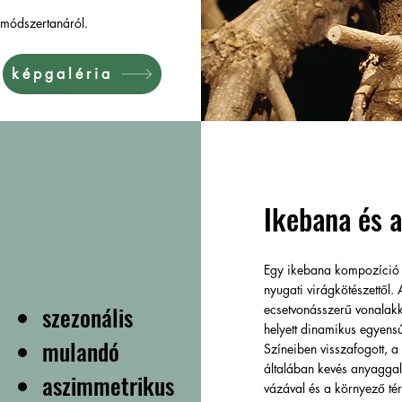
, módszertanáról.
képgaléria
Ikebana és a
Egy ikebana kompozíció e
nyugati virágkötészettől.
szezonális
ecsetvonásszerű vonalakka
helyett dinamikus egyensú
mulandó
Színeiben visszafogott, a
általában kevés anyaggal
aszimmetrikus
vázával és a környező tér