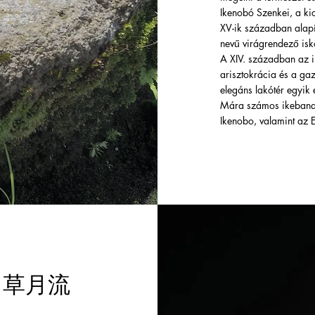
Ikenobó Szenkei, a k
XV-ik században alapít
nevű virágrendező isko
A XIV. században az i
arisztokrácia és a ga
elegáns lakótér egyik 
Mára számos ikebana s
Ikenobo, valamint az 
ana 草月流