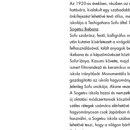
Az 1920-as években, részben az 
hatására, kialakult egy szabadabb,
önkifejezést lehetővé tevő stílus, 
iskolája a Teshigahara Sofu által 
Sogetsu Ikebana
.
Sofu szobrász, festő, kalligráfus v
után kutatva kísérletezett a virágo
felhasználásával, talált anyagok be
ikebana és a képzőművészet közti 
Sofut lánya, Kasumi követte, majd 
ismert filmrendező és keramikus vo
iskola irányítását. Monumentális 
gazdag
ította az iskola hagyomány
Jelenleg Sofu unokája, Akane vezet
A Sogetsu iskola hazai és nemzetk
új oktatási módszertannak köszön
széles rétegek számára elérhetővé 
hagyományosan csak Japánban ősh
használni, a Sogetsu iskola szab
lehetővé teszi, hogy a világon bá