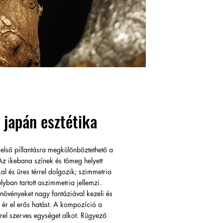
 japán esztétika
lső pillantásra megkülönböztethető a
 Az ikebana színek és tömeg helyett
l és üres térrel dolgozik; szimmetria
lyban tartott aszimmetria jellemzi.
 növényeket nagy fantáziával kezeli és
 ér el erős hatást. A kompozíció a
rel szerves egységet alkot. Rügyező