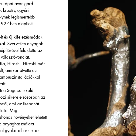
európai avantgárd
 kreatív, egyéni
melynek legismertebb
1927-ben alapított
olt és új kifejezésmódok
kkal. Szervetlen anyagok
építésével feloldotta az
választóvonalat.
fia, Hiroshi. Hiroshi már
lt, amikor átvette az
bambuszinstallációkkal
ait.
i a Sogetsu iskolát.
özi sikere elsősorban az
hető, ami az ikebanát
tette. M
í
g
onos növényeket lehetett
ad anyaghasználata
rhol gyakorolhassuk az