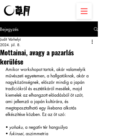
Bejegyzés
Judit Várhelyi
2024. júl. 8.
Mottainai, avagy a pazarlás
kerülése
Amikor workshopot tartok, akár valamelyik 
művészeti egyetemen, a hallgatóknak, akár a 
nagyközönségnek, először mindig a japán 
tradíciókról és esztétikáról mesélek, majd 
kiemelek az elhangzott előadásból öt szót, 
ami jellemző a japán kultúrára, és 
megtapasztalható egy ikebana alkotás 
elkészítése közben. Ez az öt szó:
• 
yohaku
, a negatív tér hangsúlya 
• 
fukinsei
, aszimmetria 