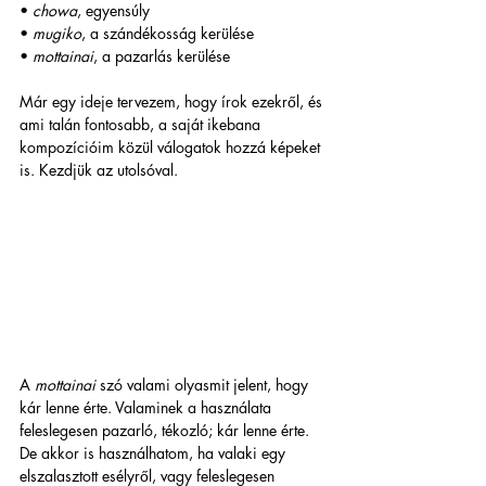
• 
chowa
, egyensúly 
• 
mugiko
, a szándékosság kerülése 
• 
mottainai
, a pazarlás kerülése
Már egy ideje tervezem, hogy írok ezekről, és 
ami talán fontosabb, a saját ikebana 
kompozícióim közül válogatok hozzá képeket 
is. Kezdjük az utolsóval.
A 
mottainai
 szó valami olyasmit jelent, hogy 
kár lenne érte.
Valaminek a használata 
feleslegesen pazarló, tékozló; kár lenne érte. 
De akkor is használhatom, ha valaki egy 
elszalasztott esélyről, vagy feleslegesen 