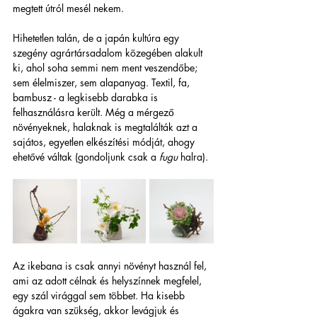
megtett útról mesél nekem.
Hihetetlen talán, de a japán kultúra egy 
szegény agrártársadalom közegében alakult 
ki, ahol soha semmi nem ment veszendőbe; 
sem élelmiszer, sem alapanyag. Textil, fa, 
bambusz - a legkisebb darabka is 
felhasználásra került. Még a mérgező 
növényeknek, halaknak is megtalálták azt a 
sajátos, egyetlen elkészítési módját, ahogy 
ehetővé váltak (gondoljunk csak a 
fugu 
halra). 
Az ikebana is csak annyi növényt használ fel, 
ami az adott célnak és helyszínnek megfelel, 
egy szál virággal sem többet. Ha kisebb 
ágakra van szükség, akkor levágjuk és 