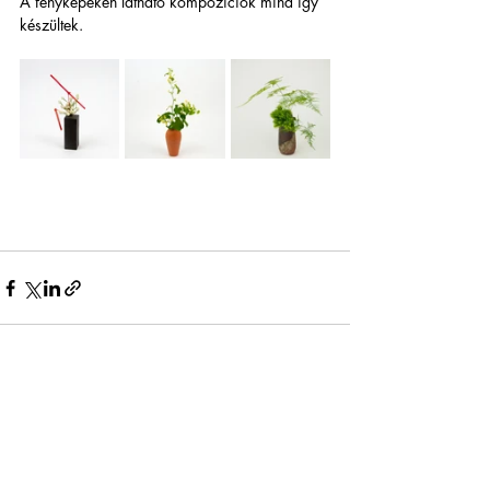
A fényképeken látható kompozíciók mind így 
készültek.
Friss bejegyzések
Az összes megtekintése