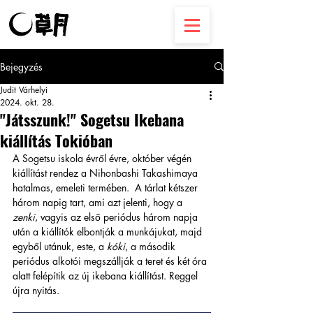
Bejegyzés
Judit Várhelyi
2024. okt. 28.
"Játsszunk!" Sogetsu Ikebana
kiállítás Tokióban
A Sogetsu iskola évről évre, október végén 
kiállítást rendez a Nihonbashi Takashimaya 
hatalmas, emeleti termében.  A tárlat kétszer 
három napig tart, ami azt jelenti, hogy a 
zenki
, vagyis az első periódus három napja 
után a kiállítók elbontják a munkájukat, majd 
egyből utánuk, este, a 
kóki
, a második 
periódus alkotói megszállják a teret és két óra 
alatt felépítik az új ikebana kiállítást. 
Reggel 
újra nyitás.