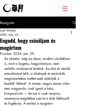
Bejegyzés
Judit Várhelyi
2022. máj. 23.
Engedd, hogy csináljam és
megértem
Frissítve:
2024. jan. 29.
Az oktatás, még az olyan, modern iskolákban 
is, mint a Sogetsu, hagyományos, nem-
verbális módszerrel történik. Az első év sémák 
másolásával telik; a növények és technikák 
megismertetése mellett ezek alakítják a 
kezdők ‘látását’. A mester, vagyis sensei soha 
nem magyaráz, csak igazít a kész 
kompozíción — de azt is csak annyira, 
amennyire megítélése szerint a diák felkészült 
és fogékony. A tanítás a nyugaton 