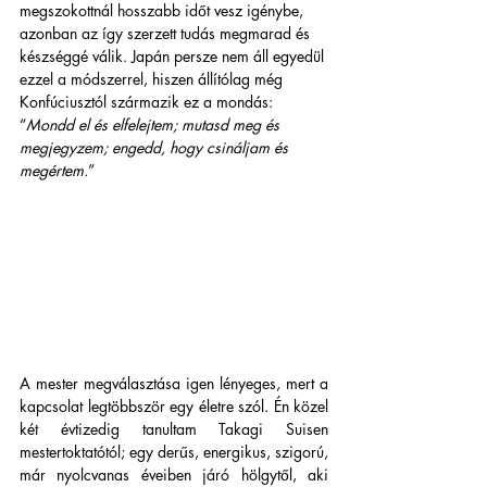
megszokottnál hosszabb időt vesz igénybe, 
azonban az így szerzett tudás megmarad és 
készséggé válik. Japán persze nem áll egyedül 
ezzel a módszerrel, hiszen állítólag még 
Konfúciusztól származik ez a mondás: 
“
Mondd el és elfelejtem; mutasd meg és 
megjegyzem; engedd, hogy csináljam és 
megértem.
”
A mester megválasztása igen lényeges, mert a 
kapcsolat legtöbbször egy életre szól. Én közel 
két évtizedig tanultam Takagi Suisen 
mestertoktatótól; egy derűs, energikus, szigorú, 
már nyolcvanas éveiben járó hölgytől, aki 