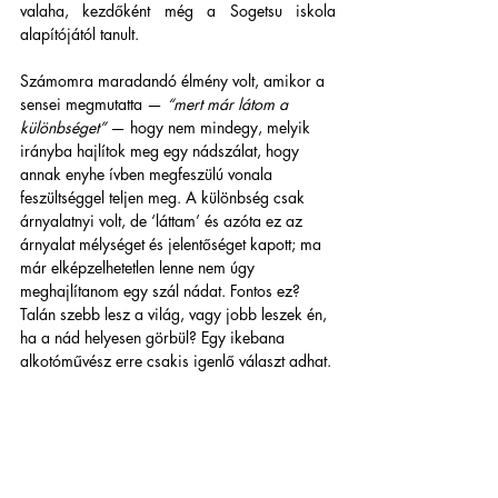
valaha, kezdőként még a Sogetsu iskola 
alapítójától tanult. 
Számomra maradandó élmény volt, amikor a 
sensei megmutatta — 
“mert már látom a 
különbséget”
 — hogy nem mindegy, melyik 
irányba hajlítok meg egy nádszálat, hogy 
annak enyhe ívben megfeszülú vonala 
feszültséggel teljen meg. A különbség csak 
árnyalatnyi volt, de ‘láttam’ és azóta ez az 
árnyalat mélységet és jelentőséget kapott; ma 
már elképzelhetetlen lenne nem úgy 
meghajlítanom egy szál nádat. Fontos ez? 
Talán szebb lesz a világ, vagy jobb leszek én, 
ha a nád helyesen görbül? Egy ikebana 
alkotóművész erre csakis igenlő választ adhat.